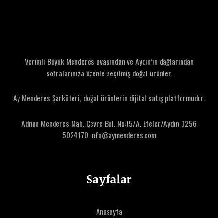
I
a
a
t
t
M
:
:
6
4
D
0
5
.
.
E
0
0
Verimli Büyük Menderes ovasından ve Aydın’ın dağlarından
0
0
sofralarınıza özenle seçilmiş doğal ürünler.
K
₺
₺
.
.
I
Ay Menderes Şarküteri, doğal ürünlerin dijital satış platformudur.
Ü
Adnan Menderes Mah, Çevre Bul. No:15/A, Efeler/Aydın 0256
R
5024170 info@aymenderes.com
Ü
N
Sayfalar
Anasayfa