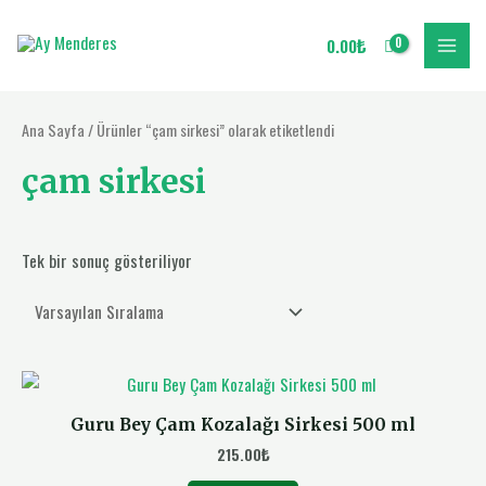
İçeriğe
MAIN
atla
0.00
₺
MENU
Ana Sayfa
/ Ürünler “çam sirkesi” olarak etiketlendi
çam sirkesi
Tek bir sonuç gösteriliyor
Guru Bey Çam Kozalağı Sirkesi 500 ml
215.00
₺